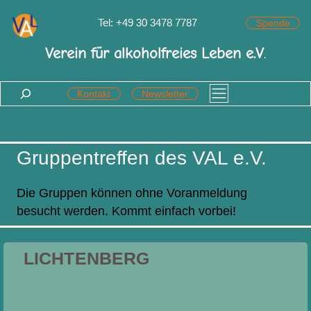
Zum
Tel: +49 30 3478 7787
Spende
Inhalt
springen
Verein für alkoholfreies Leben e.V
.
Suchen
Kontakt
Newsletter
Gruppentreffen des VAL e.V.
Die Gruppen können ohne Voranmeldung
besucht werden. Kommt einfach vorbei!
LICHTENBERG